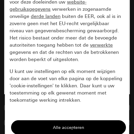
voor deze doeleinden uw
website-
gebruiksgegevens
verwerken in zogenaamde
onveilige
derde landen
buiten de EER, ook al is in
zoverre geen met het EU-recht vergelijkbaar
niveau van gegevensbescherming gewaarborgd.
Het risico bestaat onder meer dat de bevoegde
autoriteiten toegang hebben tot de
verwerkte
gegevens en dat de rechten van de betrokkenen
worden beperkt of uitgesloten.
U kunt uw instellingen op elk moment wijzigen
door aan de voet van elke pagina op de koppeling
'cookie-instellingen' te klikken. Daar kunt u uw
toestemming op elk gewenst moment met
toekomstige werking intrekken.
Naar de mediadatabase
Essentieel
Artikelen verglijken
Alle cookies die wij nodig hebben om de
pagina te kunnen weergeven.