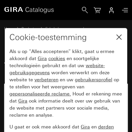
Gira Afdekraam Gira Esprit aluminium lichtgoud (geanodise
Home
Producten
Schakelaarprogramma’s
Gira Esprit (System 55)
Afdekraam Gira Esprit
Cookie-toestemming
Als u op “Alles accepteren” klikt, gaat u ermee
Afdekraam Gira Esprit aluminium
akkoord dat
Gira
cookies
en soortgelijke
technologieën gebruikt en dat uw
website-
lichtgoud (geanodiseerd)
gebruiksgegevens
worden verwerkt om deze
website te
verbeteren
en uw
gebruikersprofiel
op
te stellen voor het weergeven van
gepersonaliseerde reclame.
Houd er rekening mee
dat
Gira
ook informatie deelt over uw gebruik van
de website met partners voor sociale media,
reclame en analyse.
U gaat er ook mee akkoord dat
Gira
en
derden