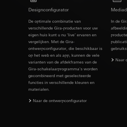
Rechtsgrondslag en
Ontvanger:
Interne
Ontvanger:
Designconfigurator
Mediad
Gebruik van de d
Overdracht aan der
Interne afdeling
Latere verwerkin
Levensduur van de 
De optimale combinatie van
Google Ireland L
In de Gi
Ontvanger:
Voor informatie
verschillende Gira-producten voor uw
afbeeldi
Interne afdeling
https://business.
eigen huis kunt u nu ‘live’ ervaren en
producte
Pinterest, Inc. (V
vergelijken. Met de Gira-
publicat
Overdracht aan der
Overdracht aan der
ontwerpconfigurator, die beschikbaar is
Derde land: VS
gebruik
Derde land: VS
Passendheidsbesl
op het web en als app, kunnen de vele
Passendheidsbesl
Naar 
via contactgegev
varianten van de afdekframes van de
via contactgegev
Gira-schakelaarprogramma's worden
Levensduur van de 
Levensduur van de 
gecombineerd met geselecteerde
Vimeo
functies in verschillende kleuren en
LinkedIn Ins
materialen.
Gegevensverwerkin
Gegevensverwerkin
Categorieën van p
Naar de ontwerpconfigurator
voor het schakelen 
Website voor par
Categorieën van p
de website, mui
tijdstempel
Website voor zak
Rechtsgrondslag en
website, muisbew
Gebruik van de d