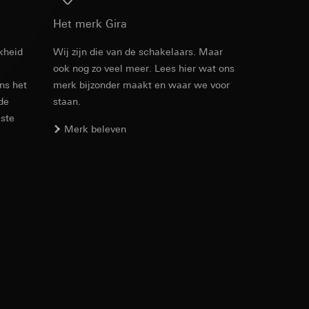
Download
n taken
Het merk Gira
kheid
Wij zijn die van de schakelaars. Maar
ook nog zo veel meer. Lees hier wat ons
ens het
merk bijzonder maakt en waar we voor
 de
staan.
este
Merk beleven
opie aan te vragen
opie aan te vragen
deze informatie
)
ebsitebezoeker op
errer-URL en
sitebezoeker op de
reffende website,