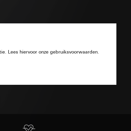
smeting
m en tijd van het
PDF
pparaat
n taken
tie. Lees hiervoor onze gebruiksvoorwaarden.
Download
opie aan te vragen
opie aan te vragen
tie en services
TXT
smeting
m en tijd van het