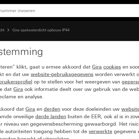
cht
Gira spatwaterdicht opbouw IP44
estemming
 met 1 x M20
pteren” klikt, gaat u ermee akkoord dat
Gira
cookies
en soor
ikt en dat uw
website-gebruiksgegevens
worden verwerkt o
ruikersprofiel
op te stellen voor het weergeven van
gepers
ee dat
Gira
ook informatie deelt over uw gebruik van de web
reclame en analyse.
kkoord dat
Gira
en
derden
voor deze doeleinden uw
websit
amde onveilige
derde landen
buiten de EER, ook al is in zo
ar niveau van gegevensbescherming gewaarborgd. Het risic
e autoriteiten toegang hebben tot de
verwerkte
gegevens e
orden beperkt of uitgesloten.