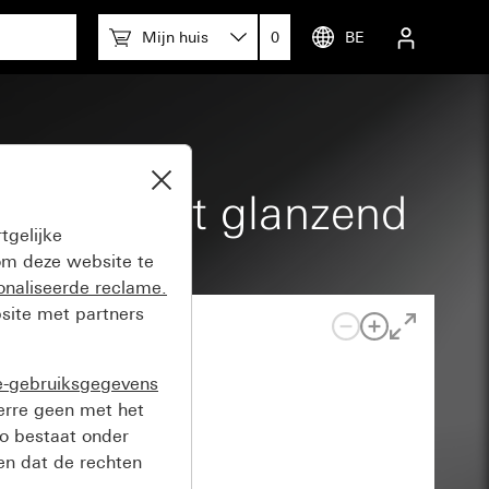
Mijn huis
0
BE
zuiver wit glanzend
tgelijke
m deze website te
onaliseerde reclame.
site met partners
e-gebruiksgegevens
verre geen met het
o bestaat onder
n dat de rechten