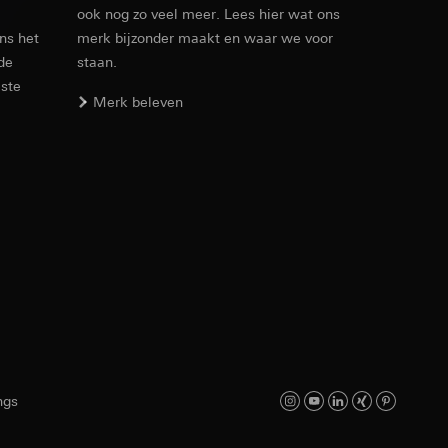
ook nog zo veel meer. Lees hier wat ons
n taken
ens het
merk bijzonder maakt en waar we voor
 de
staan.
este
Merk beleven
opie aan te vragen
opie aan te vragen
deze informatie
)
ebsitebezoeker op
errer-URL en
ngs
sitebezoeker op de
reffende website,