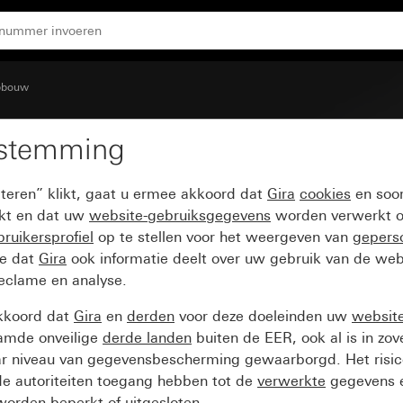
 glanzend
pbouw
estemming
mpleet met afdekraam 
pteren” klikt, gaat u ermee akkoord dat
Gira
cookies
en soor
ikt en dat uw
website-gebruiksgegevens
worden verwerkt o
ruikersprofiel
op te stellen voor het weergeven van
gepers
ee dat
Gira
ook informatie deelt over uw gebruik van de web
reclame en analyse.
kkoord dat
Gira
en
derden
voor deze doeleinden uw
websit
amde onveilige
derde landen
buiten de EER, ook al is in zo
ar niveau van gegevensbescherming gewaarborgd. Het risic
e autoriteiten toegang hebben tot de
verwerkte
gegevens e
orden beperkt of uitgesloten.