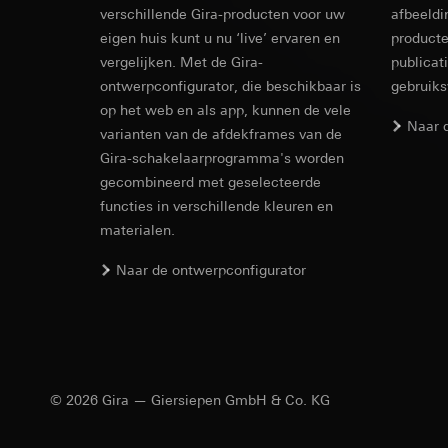
Rechtsgrondslag en
verschillende Gira-producten voor uw
afbeeldi
Ontvanger:
Interne
Ontvanger:
Gebruik van de d
eigen huis kunt u nu ‘live’ ervaren en
producte
Overdracht aan der
Interne afdeling
Latere verwerkin
vergelijken. Met de Gira-
publicat
Levensduur van de 
Google Ireland L
ontwerpconfigurator, die beschikbaar is
gebruik
Ontvanger:
Voor informatie
op het web en als app, kunnen de vele
Interne afdeling
https://business.
Naar 
varianten van de afdekframes van de
Pinterest, Inc. (V
Overdracht aan der
Gira-schakelaarprogramma's worden
Overdracht aan der
Derde land: VS
gecombineerd met geselecteerde
Derde land: VS
Passendheidsbesl
functies in verschillende kleuren en
Passendheidsbesl
via contactgegev
materialen.
via contactgegev
Levensduur van de 
Levensduur van de 
Naar de ontwerpconfigurator
Vimeo
LinkedIn Ins
Gegevensverwerkin
Gegevensverwerkin
Categorieën van p
voor het schakelen 
Website voor par
Categorieën van p
de website, mui
© 2026 Gira — Giersiepen GmbH & Co. KG
tijdstempel
Website voor zak
Rechtsgrondslag en
website, muisbew
Gebruik van de d