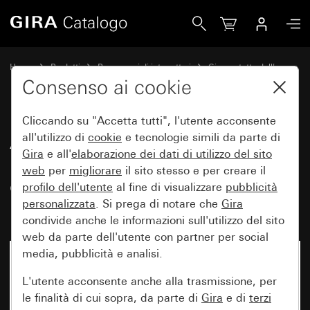
Gira Accoppiatore bus pulsanti SI PA 1 modulo con finestr
Home
Prodotti
Programmi di interruttori
Gira protetto dall'acqua
Con protezione dall'acqua sopra intonaco IP44 Gira
Consenso ai cookie
Cliccando su "Accetta tutti", l'utente acconsente
Accoppiatore bus pulsanti SI PA
all'utilizzo di
cookie
e tecnologie simili da parte di
Gira
e all'
elaborazione dei
dati di utilizzo del sito
1 modulo con finestra di
web
per
migliorare
il sito stesso e per creare il
controllo e comando a 1 punto
profilo dell'utente
al fine di visualizzare
pubblicità
per KNX
personalizzata
. Si prega di notare che
Gira
condivide anche le informazioni sull'utilizzo del sito
web da parte dell'utente con partner per social
media, pubblicità e analisi.
L'utente acconsente anche alla trasmissione, per
le finalità di cui sopra, da parte di
Gira
e di
terzi