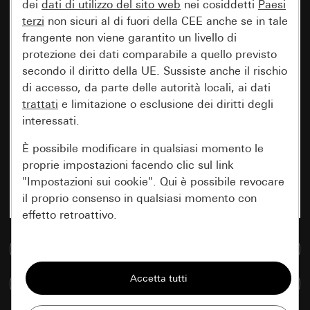
dei
dati di utilizzo del sito web
nei cosiddetti
Paesi
terzi
non sicuri al di fuori della CEE anche se in tale
frangente non viene garantito un livello di
protezione dei dati comparabile a quello previsto
secondo il diritto della UE. Sussiste anche il rischio
di accesso, da parte delle autorità locali, ai dati
trattati
e limitazione o esclusione dei diritti degli
interessati.
È possibile modificare in qualsiasi momento le
proprie impostazioni facendo clic sul link
"Impostazioni sui cookie". Qui è possibile revocare
il proprio consenso in qualsiasi momento con
effetto retroattivo.
Vai alla banca dati multimediale
Essenziali
Tutti i cookie necessari per poter mostrare la
Confronta articoli
pagina.