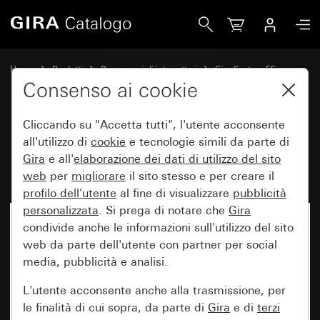
Gira Bilanciere con simbolo e campo per targhetta Campan
Home
Prodotti
Programmi di interruttori
Gira System 55
Comando a interruttore e a pulsante
Consenso ai cookie
Cliccando su "Accetta tutti", l'utente acconsente
Bilanciere con simbolo e campo
all'utilizzo di
cookie
e tecnologie simili da parte di
Gira
e all'
elaborazione dei
dati di utilizzo del sito
per targhetta Campanello
web
per
migliorare
il sito stesso e per creare il
profilo dell'utente
al fine di visualizzare
pubblicità
personalizzata
. Si prega di notare che
Gira
condivide anche le informazioni sull'utilizzo del sito
web da parte dell'utente con partner per social
media, pubblicità e analisi.
L'utente acconsente anche alla trasmissione, per
le finalità di cui sopra, da parte di
Gira
e di
terzi