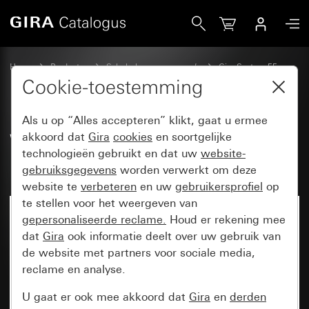
Gira Wip met symbool en tekstkader Belknop
Home
Producten
Schakelaarprogramma’s
Gira System 55
Schakelen en drukken
Cookie-toestemming
Als u op “Alles accepteren” klikt, gaat u ermee
Wip met symbool en tekstkader
akkoord dat
Gira
cookies
en soortgelijke
technologieën gebruikt en dat uw
website-
Belknop
gebruiksgegevens
worden verwerkt om deze
website te
verbeteren
en uw
gebruikersprofiel
op
te stellen voor het weergeven van
gepersonaliseerde reclame.
Houd er rekening mee
dat
Gira
ook informatie deelt over uw gebruik van
de website met partners voor sociale media,
reclame en analyse.
U gaat er ook mee akkoord dat
Gira
en
derden