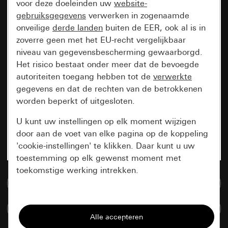
voor deze doeleinden uw
website-
gebruiksgegevens
verwerken in zogenaamde
onveilige
derde landen
buiten de EER, ook al is in
zoverre geen met het EU-recht vergelijkbaar
niveau van gegevensbescherming gewaarborgd.
Het risico bestaat onder meer dat de bevoegde
autoriteiten toegang hebben tot de
verwerkte
gegevens en dat de rechten van de betrokkenen
worden beperkt of uitgesloten.
U kunt uw instellingen op elk moment wijzigen
door aan de voet van elke pagina op de koppeling
'cookie-instellingen' te klikken. Daar kunt u uw
toestemming op elk gewenst moment met
toekomstige werking intrekken.
Naar de mediadatabase
Essentieel
Artikelen verglijken
Alle cookies die wij nodig hebben om de
pagina te kunnen weergeven.