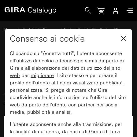
Gira Presa doppia SCHUKO 16 A 250 V~ con maggiore protezi
Home
Prodotti
Programmi di interruttori
Gira System 55
Prese
Consenso ai cookie
Cliccando su "Accetta tutti", l'utente acconsente
Presa doppia SCHUKO
all'utilizzo di
cookie
e tecnologie simili da parte di
Gira
e all'
elaborazione dei
dati di utilizzo del sito
16 A 250 V~ con maggiore
web
per
migliorare
il sito stesso e per creare il
protezione contro i contatti
profilo dell'utente
al fine di visualizzare
pubblicità
accidentali (Safety Plus) per
personalizzata
. Si prega di notare che
Gira
condivide anche le informazioni sull'utilizzo del sito
scatola da incasso 1 modulo
web da parte dell'utente con partner per social
media, pubblicità e analisi.
L'utente acconsente anche alla trasmissione, per
le finalità di cui sopra, da parte di
Gira
e di
terzi