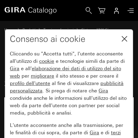
Gira Ingresso binario 8 moduli 12 - 48 V AC/DC a potenzial
Home
Prodotti
Tecnica e funzioni
Sistema KNX Gira
Apparecchi di sistema Gira, attuatori,sensori, accessori per KNX
Consenso ai cookie
Cliccando su "Accetta tutti", l'utente acconsente
Ingresso binario 8 moduli
all'utilizzo di
cookie
e tecnologie simili da parte di
Gira
e all'
elaborazione dei
dati di utilizzo del sito
12 - 48 V AC/DC a potenziale
web
per
migliorare
il sito stesso e per creare il
zero per KNX
profilo dell'utente
al fine di visualizzare
pubblicità
personalizzata
. Si prega di notare che
Gira
condivide anche le informazioni sull'utilizzo del sito
web da parte dell'utente con partner per social
media, pubblicità e analisi.
L'utente acconsente anche alla trasmissione, per
le finalità di cui sopra, da parte di
Gira
e di
terzi