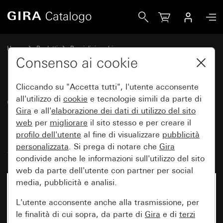
Gira Copertura con schermo innestabile per pannello del r
Home
Prodotti
Pezzi di ricambio
Protezione dall'acqua da incasso IP44 Gira TX_44
Controllo luci
Consenso ai cookie
Cliccando su "Accetta tutti", l'utente acconsente
Copertura con schermo
all'utilizzo di
cookie
e tecnologie simili da parte di
Gira
e all'
elaborazione dei
dati di utilizzo del sito
innestabile per pannello del
web
per
migliorare
il sito stesso e per creare il
rilevatore di movimento 1,10 m
profilo dell'utente
al fine di visualizzare
pubblicità
Standard
personalizzata
. Si prega di notare che
Gira
condivide anche le informazioni sull'utilizzo del sito
web da parte dell'utente con partner per social
media, pubblicità e analisi.
L'utente acconsente anche alla trasmissione, per
le finalità di cui sopra, da parte di
Gira
e di
terzi