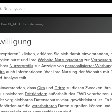
ufsatz 1,10 m Standard
 Gira TX_44
Lichtsteuerung
willigung
teckblende für Bewegun
kzeptieren“ klicken, erklären Sie sich damit einverstanden,
ogien nutzt und Ihre
Website-Nutzungsdaten
zur
Verbesser
Ihres
Nutzerprofils
zur Anzeige von
personalisierter Werbun
ira
auch Informationen über Ihre Nutzung der Website mit Pa
Analyse teilt.
einverstanden, dass
Gira
und
Dritte
zu diesen Zwecken Ihre
g. unsicheren
Drittländern
außerhalb des EWR verarbeiten, 
t vergleichbares Datenschutzniveau gewährleistet ist. Es b
 Behörden auf die
verarbeiteten
Daten zugreifen können und 
ngeschränkt oder ausgeschlossen sind.