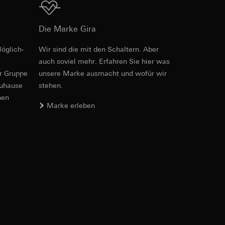
Download
Die Marke Gira
öglich­
Wir sind die mit den Schaltern. Aber
auch soviel mehr. Erfahren Sie hier was
er. Im Hinblick auf
er Gruppe
unsere Marke aus­macht und wofür wir
n wir auf deren
zuhause
stehen.
 Kopie zu erfragen
nen
Marke erleben
sung. Google Ads
formen, in
ärmebild erstellen.
von Werbekampagnen
, wie tief sie
sucht, Datum und
andort