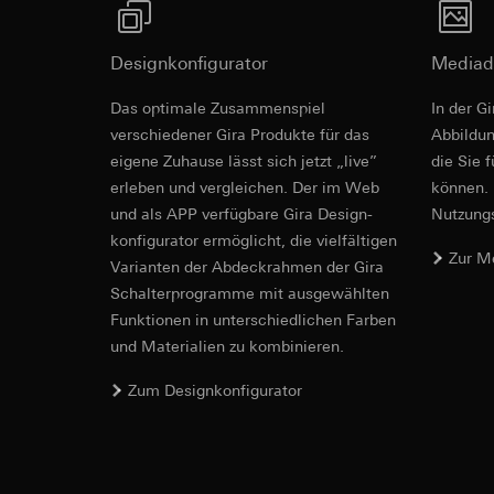
betreffenden We
Folgeverarbeitun
Rechtsgrundlage und
Empfänger:
Designkonfigurator
Einsatz des Dien
Mediad
interne Abteilun
Folgeverarbeitun
Das optimale Zusammenspiel
LinkedIn Irelan
In der G
Empfänger:
Vimeo,
verschiedener Gira Produkte für das
Ab­bild­
Drittlandübermittlu
Drittlandübermittlu
eigene Zuhause lässt sich jetzt „live”
die Sie 
die Übermittlung Ih
Drittland: USA
Datenschutzerklärun
erleben und vergleichen. Der im Web
können. 
Angemessenheits
Lebensdauer des C
und als APP verfügbare Gira Design­
Nutzungs­
bei
Gira Giersi
konfigurator ermög­licht, die vielfältigen
Lebensdauer des C
Zur M
Google Ads (
Vari­an­ten der Abdeck­rahmen der Gira
Schalter­programme mit ausge­wählten
Datenverarbeitung
Hotjar
verwendet Daten, u
Funkti­onen in unterschiedlichen Farben
Datenverarbeitung
Suchergebnissen un
und Materialien zu kombinieren.
Dies ermöglicht zus
zu messen.
scrollen und wie si
Kategorien person
Zum Designkonfigurator
Kategorien person
Uhrzeit des Besuchs
Rechtsgrundlage und
Rechtsgrundlage und
Einsatz des Dien
Einsatz des Dien
Folgeverarbeitun
Folgeverarbeitun