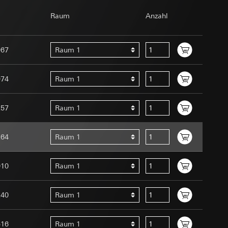
om Betreiber
Raum
Anzahl
967
Raum 1
974
Raum 1
257
Raum 1
e unter
Menschen oder
uration im Rahmen
264
Raum 1
t ein
uf der Website, vom
 eingeben)
 Kopie zu erfragen
010
Raum 1
site, vom Nutzer
hs auf der
240
Raum 1
n Gira Marketing-
516
Raum 1