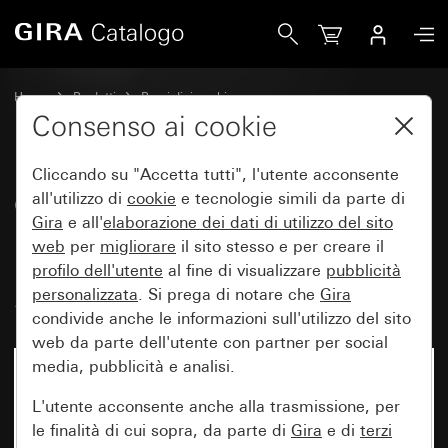
Gira Copertura con schermo innestabile per pannello del r
Home
Prodotti
Pezzi di ricambio
Protezione dall'acqua da incasso IP44 Gira TX_44
Controllo luci
Consenso ai cookie
Cliccando su "Accetta tutti", l'utente acconsente
Copertura con schermo
all'utilizzo di
cookie
e tecnologie simili da parte di
Gira
e all'
elaborazione dei
dati di utilizzo del sito
innestabile per pannello del
web
per
migliorare
il sito stesso e per creare il
rilevatore di movimento 1,10 m
profilo dell'utente
al fine di visualizzare
pubblicità
Standard
personalizzata
. Si prega di notare che
Gira
condivide anche le informazioni sull'utilizzo del sito
web da parte dell'utente con partner per social
media, pubblicità e analisi.
L'utente acconsente anche alla trasmissione, per
le finalità di cui sopra, da parte di
Gira
e di
terzi