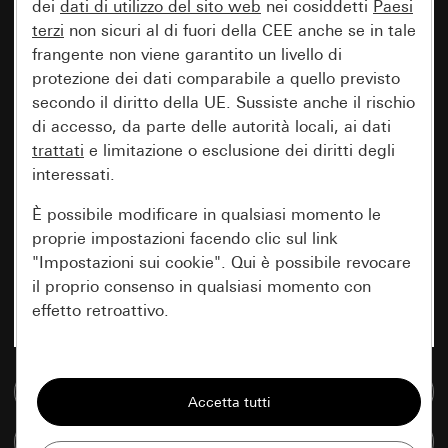
dei
dati di utilizzo del sito web
nei cosiddetti
Paesi
terzi
non sicuri al di fuori della CEE anche se in tale
frangente non viene garantito un livello di
protezione dei dati comparabile a quello previsto
secondo il diritto della UE. Sussiste anche il rischio
di accesso, da parte delle autorità locali, ai dati
trattati
e limitazione o esclusione dei diritti degli
interessati.
È possibile modificare in qualsiasi momento le
proprie impostazioni facendo clic sul link
"Impostazioni sui cookie". Qui è possibile revocare
il proprio consenso in qualsiasi momento con
effetto retroattivo.
Essenziali
Vai alla banca dati multimediale
Tutti i cookie necessari per poter mostrare la
pagina.
Confronta articoli