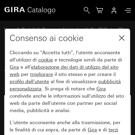
Gira Placca Gira E2 con campo per targhetta grigio opaco (
Home
Prodotti
Programmi di interruttori
Gira E2 (System 55)
Placca Gira E2 con campo per targhetta
Consenso ai cookie
Cliccando su "Accetta tutti", l'utente acconsente
Placca Gira E2 con campo per
all'utilizzo di
cookie
e tecnologie simili da parte di
Gira
e all'
elaborazione dei
dati di utilizzo del sito
targhetta grigio opaco
web
per
migliorare
il sito stesso e per creare il
(verniciato)
profilo dell'utente
al fine di visualizzare
pubblicità
personalizzata
. Si prega di notare che
Gira
condivide anche le informazioni sull'utilizzo del sito
web da parte dell'utente con partner per social
media, pubblicità e analisi.
L'utente acconsente anche alla trasmissione, per
le finalità di cui sopra, da parte di
Gira
e di
terzi