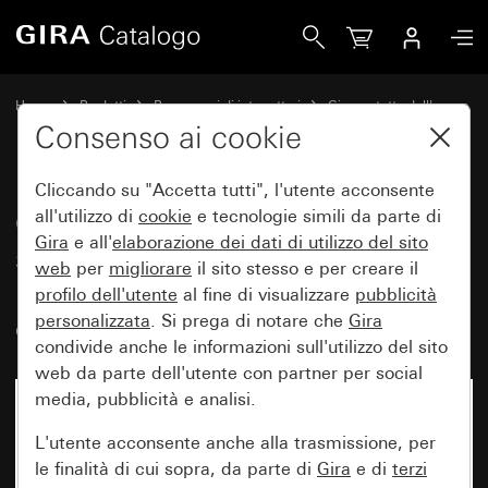
Gira Calotta dati con anello di supporto e campo per targh
Home
Prodotti
Programmi di interruttori
Gira protetto dall'acqua
Protezione dall'acqua da incasso IP44 Gira TX_44
Consenso ai cookie
Cliccando su "Accetta tutti", l'utente acconsente
Calotta dati con anello di
all'utilizzo di
cookie
e tecnologie simili da parte di
Gira
e all'
elaborazione dei
dati di utilizzo del sito
supporto e campo per targhetta
web
per
migliorare
il sito stesso e per creare il
per moduli tecnologia di
profilo dell'utente
al fine di visualizzare
pubblicità
comunicazione (IP20)
personalizzata
. Si prega di notare che
Gira
condivide anche le informazioni sull'utilizzo del sito
web da parte dell'utente con partner per social
media, pubblicità e analisi.
L'utente acconsente anche alla trasmissione, per
le finalità di cui sopra, da parte di
Gira
e di
terzi