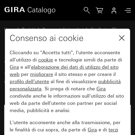
Gira Calotta a innesto con placca adattatrice per apparecch
Home
Prodotti
Programmi di interruttori
Gira System 55
Tecnica di comunicazione Accessori
Consenso ai cookie
Cliccando su "Accetta tutti", l'utente acconsente
Calotta a innesto con placca
all'utilizzo di
cookie
e tecnologie simili da parte di
Gira
e all'
elaborazione dei
dati di utilizzo del sito
adattatrice per apparecchi con
web
per
migliorare
il sito stesso e per creare il
copertura (50 x 50 mm) e uscita
profilo dell'utente
al fine di visualizzare
pubblicità
inclinata
personalizzata
. Si prega di notare che
Gira
condivide anche le informazioni sull'utilizzo del sito
web da parte dell'utente con partner per social
media, pubblicità e analisi.
L'utente acconsente anche alla trasmissione, per
le finalità di cui sopra, da parte di
Gira
e di
terzi