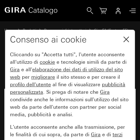
Gira Placca Gira E1 nero opaco (verniciato)
Home
Prodotti
Programmi di interruttori
Gira E1 (System 55)
Placca Gira E1
Consenso ai cookie
Cliccando su "Accetta tutti", l'utente acconsente
Placca Gira E1 nero opaco
all'utilizzo di
cookie
e tecnologie simili da parte di
Gira
e all'
elaborazione dei
dati di utilizzo del sito
(verniciato)
web
per
migliorare
il sito stesso e per creare il
profilo dell'utente
al fine di visualizzare
pubblicità
personalizzata
. Si prega di notare che
Gira
condivide anche le informazioni sull'utilizzo del sito
web da parte dell'utente con partner per social
media, pubblicità e analisi.
L'utente acconsente anche alla trasmissione, per
le finalità di cui sopra, da parte di
Gira
e di
terzi