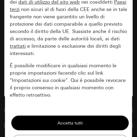
dei
dati di utilizzo del sito web
nei cosiddetti
Paesi
terzi
non sicuri al di fuori della CEE anche se in tale
frangente non viene garantito un livello di
protezione dei dati comparabile a quello previsto
secondo il diritto della UE. Sussiste anche il rischio
di accesso, da parte delle autorità locali, ai dati
trattati
e limitazione o esclusione dei diritti degli
interessati.
È possibile modificare in qualsiasi momento le
proprie impostazioni facendo clic sul link
"Impostazioni sui cookie". Qui è possibile revocare
il proprio consenso in qualsiasi momento con
effetto retroattivo.
Vai alla banca dati multimediale
Essenziali
Tutti i cookie necessari per poter mostrare la
Confronta articoli
pagina.