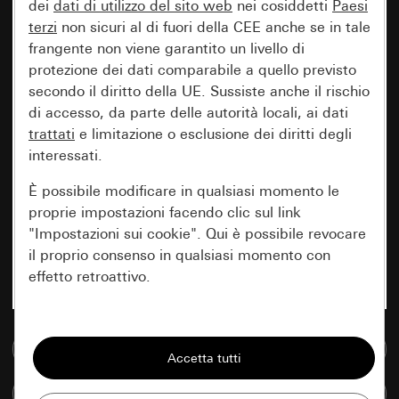
dei
dati di utilizzo del sito web
nei cosiddetti
Paesi
terzi
non sicuri al di fuori della CEE anche se in tale
frangente non viene garantito un livello di
protezione dei dati comparabile a quello previsto
secondo il diritto della UE. Sussiste anche il rischio
di accesso, da parte delle autorità locali, ai dati
trattati
e limitazione o esclusione dei diritti degli
interessati.
È possibile modificare in qualsiasi momento le
proprie impostazioni facendo clic sul link
"Impostazioni sui cookie". Qui è possibile revocare
il proprio consenso in qualsiasi momento con
effetto retroattivo.
Essenziali
Vai alla banca dati multimediale
Tutti i cookie necessari per poter mostrare la
pagina.
Confronta articoli