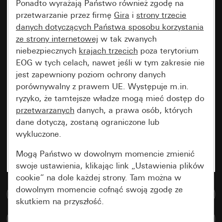
Ponadto wyrażają Państwo również zgodę na
przetwarzanie przez firmę
Gira
i
strony trzecie
danych dotyczących Państwa sposobu korzystania
ze strony internetowej
w tak zwanych
niebezpiecznych
krajach trzecich
poza terytorium
EOG w tych celach, nawet jeśli w tym zakresie nie
jest zapewniony poziom ochrony danych
porównywalny z prawem UE. Występuje m.in.
ryzyko, że tamtejsze władze mogą mieć dostęp do
przetwarzanych
danych, a prawa osób, których
dane dotyczą, zostaną ograniczone lub
wykluczone.
Mogą Państwo w dowolnym momencie zmienić
swoje ustawienia, klikając link „Ustawienia plików
cookie” na dole każdej strony. Tam można w
dowolnym momencie cofnąć swoją zgodę ze
Do bazy danych multimedialnych
skutkiem na przyszłość.
Porównaj artykuły