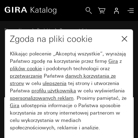
Gira Ramka Gira Event Clear piaskowy z ramką pośrednią 
Strona główna
Produkty
Programy stylistyczne
Gira Event (System 55)
Gira Event
Zgoda na pliki cookie
Klikając polecenie „Akceptuj wszystkie”, wyrażają
Ramka Gira Event Clear
Państwo zgodę na korzystanie przez firmę
Gira
z
plików cookie
i podobnych technologii oraz
piaskowy z ramką pośrednią
przetwarzanie
Państwa
danych korzystania ze
kremowy z połyskiem
strony
w celu
ulepszenia
tej strony i utworzenia
Państwa
profilu użytkownika
w celu wyświetlania
spersonalizowanych reklam
. Prosimy pamiętać, że
Gira
udostępnia informacje o Państwa sposobie
korzystania ze strony internetowej partnerom w
celu wykorzystania w mediach
społecznościowych, reklamie i analizie.