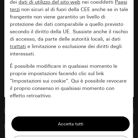
dei
dati di utilizzo del sito web
nei cosiddetti
Paesi
terzi
non sicuri al di fuori della CEE anche se in tale
frangente non viene garantito un livello di
protezione dei dati comparabile a quello previsto
secondo il diritto della UE. Sussiste anche il rischio
di accesso, da parte delle autorità locali, ai dati
trattati
e limitazione o esclusione dei diritti degli
interessati.
È possibile modificare in qualsiasi momento le
proprie impostazioni facendo clic sul link
"Impostazioni sui cookie". Qui è possibile revocare
il proprio consenso in qualsiasi momento con
effetto retroattivo.
Vai alla banca dati multimediale
Essenziali
Tutti i cookie necessari per poter mostrare la
Confronta articoli
pagina.