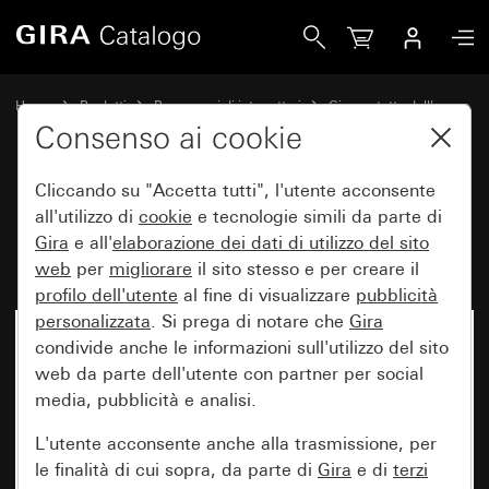
Gira Interruttore a bilanciere 10 AX 250 V~ Invertitore
Home
Prodotti
Programmi di interruttori
Gira protetto dall'acqua
Con protezione dall'acqua sopra intonaco IP44 Gira
Consenso ai cookie
Cliccando su "Accetta tutti", l'utente acconsente
Interruttore a bilanciere
all'utilizzo di
cookie
e tecnologie simili da parte di
Gira
e all'
elaborazione dei
dati di utilizzo del sito
10 AX 250 V~ Invertitore
web
per
migliorare
il sito stesso e per creare il
profilo dell'utente
al fine di visualizzare
pubblicità
personalizzata
. Si prega di notare che
Gira
Non più disponibile
condivide anche le informazioni sull'utilizzo del sito
web da parte dell'utente con partner per social
media, pubblicità e analisi.
L'utente acconsente anche alla trasmissione, per
le finalità di cui sopra, da parte di
Gira
e di
terzi