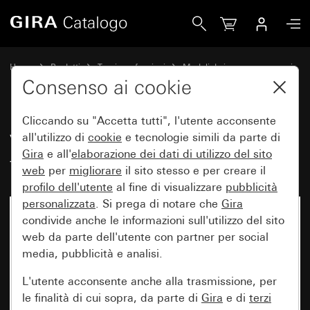
Gira Vecchio - Elemento lampada fluorescente 230 V~
Home
Prodotti
Tecnica e funzioni
Moduli da incasso, accessori
Elementi di illuminazione
Consenso ai cookie
Cliccando su "Accetta tutti", l'utente acconsente
Vecchio - Elemento lampada
all'utilizzo di
cookie
e tecnologie simili da parte di
Gira
e all'
elaborazione dei
dati di utilizzo del sito
fluorescente 230 V~
web
per
migliorare
il sito stesso e per creare il
profilo dell'utente
al fine di visualizzare
pubblicità
personalizzata
. Si prega di notare che
Gira
condivide anche le informazioni sull'utilizzo del sito
web da parte dell'utente con partner per social
media, pubblicità e analisi.
L'utente acconsente anche alla trasmissione, per
le finalità di cui sopra, da parte di
Gira
e di
terzi