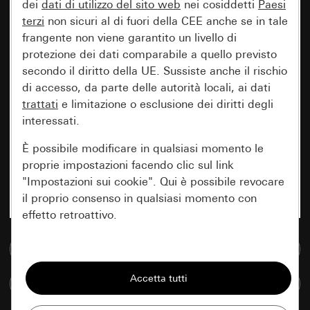
dei
dati di utilizzo del sito web
nei cosiddetti
Paesi
terzi
non sicuri al di fuori della CEE anche se in tale
frangente non viene garantito un livello di
protezione dei dati comparabile a quello previsto
secondo il diritto della UE. Sussiste anche il rischio
di accesso, da parte delle autorità locali, ai dati
trattati
e limitazione o esclusione dei diritti degli
interessati.
È possibile modificare in qualsiasi momento le
proprie impostazioni facendo clic sul link
"Impostazioni sui cookie". Qui è possibile revocare
il proprio consenso in qualsiasi momento con
effetto retroattivo.
Vai alla banca dati multimediale
Essenziali
Tutti i cookie necessari per poter mostrare la
Confronta articoli
pagina.