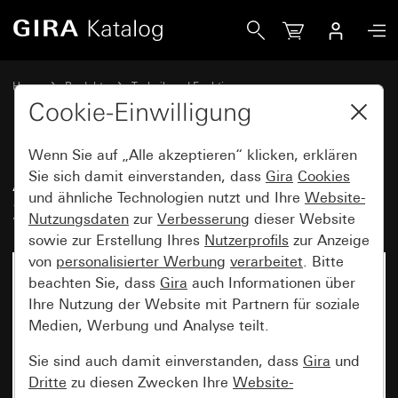
Gira Alt - Glimmlampenelement 230 V~
Home
Produkte
Technik und Funktionen
Unterputz-Einsätze, Zubehör
Beleuchtungselemente
Cookie-Einwilligung
Wenn Sie auf „Alle akzeptieren“ klicken, erklären
Alt - Glimmlampenelement
Sie sich damit einverstanden, dass
Gira
Cookies
und ähnliche Technologien nutzt und Ihre
Website-
230 V~
Nutzungsdaten
zur
Verbesserung
dieser Website
sowie zur Erstellung Ihres
Nutzerprofils
zur Anzeige
von
personalisierter Werbung
verarbeitet
. Bitte
beachten Sie, dass
Gira
auch Informationen über
Ihre Nutzung der Website mit Partnern für soziale
Medien, Werbung und Analyse teilt.
Sie sind auch damit einverstanden, dass
Gira
und
Dritte
zu diesen Zwecken Ihre
Website-