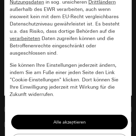
Nutzungsdaten
in sog. unsicheren
Drittländern
außerhalb des EWR verarbeiten, auch wenn
insoweit kein mit dem EU-Recht vergleichbares
Datenschutzniveau gewährleistet ist. Es besteht
u.a. das Risiko, dass dortige Behörden auf die
verarbeiteten
Daten zugreifen können und die
Betroffenenrechte eingeschränkt oder
ausgeschlossen sind.
Sie können Ihre Einstellungen jederzeit ändern,
indem Sie am Fuße einer jeden Seite den Link
"Cookie-Einstellungen" klicken. Dort können Sie
Ihre Einwilligung jederzeit mit Wirkung für die
Zukunft widerrufen.
Zur Mediadatenbank
Essenziell
Alle Cookies, die wir benötigen um Ihnen die
Artikel vergleichen
Seite anzeigen zu können.