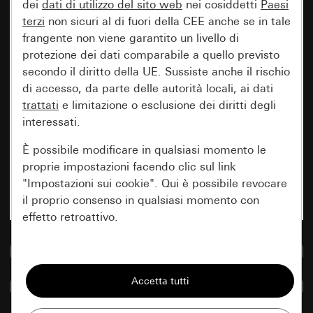
dei
dati di utilizzo del sito web
nei cosiddetti
Paesi
terzi
non sicuri al di fuori della CEE anche se in tale
frangente non viene garantito un livello di
protezione dei dati comparabile a quello previsto
secondo il diritto della UE. Sussiste anche il rischio
di accesso, da parte delle autorità locali, ai dati
trattati
e limitazione o esclusione dei diritti degli
interessati.
È possibile modificare in qualsiasi momento le
proprie impostazioni facendo clic sul link
"Impostazioni sui cookie". Qui è possibile revocare
il proprio consenso in qualsiasi momento con
effetto retroattivo.
Vai alla banca dati multimediale
Essenziali
Tutti i cookie necessari per poter mostrare la
Confronta articoli
pagina.