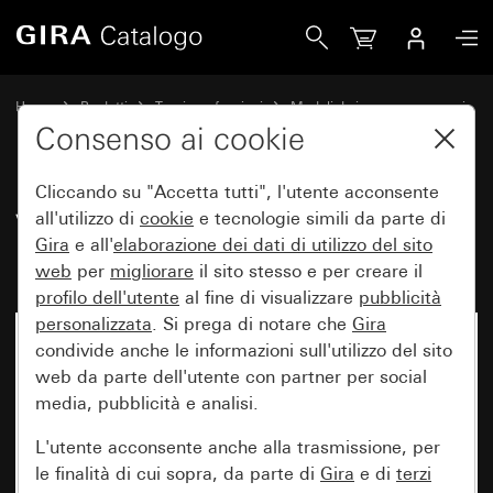
Gira Vecchio - Elemento di illuminazione a LED 12 - 24 V~
Home
Prodotti
Tecnica e funzioni
Moduli da incasso, accessori
Elementi di illuminazione
Consenso ai cookie
Cliccando su "Accetta tutti", l'utente acconsente
Vecchio - Elemento di
all'utilizzo di
cookie
e tecnologie simili da parte di
Gira
e all'
elaborazione dei
dati di utilizzo del sito
illuminazione a LED 12 - 24 V~
web
per
migliorare
il sito stesso e per creare il
profilo dell'utente
al fine di visualizzare
pubblicità
personalizzata
. Si prega di notare che
Gira
condivide anche le informazioni sull'utilizzo del sito
web da parte dell'utente con partner per social
media, pubblicità e analisi.
L'utente acconsente anche alla trasmissione, per
le finalità di cui sopra, da parte di
Gira
e di
terzi