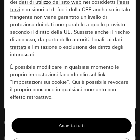
dei
dati di utilizzo del sito web
nei cosiddetti
Paesi
terzi
non sicuri al di fuori della CEE anche se in tale
frangente non viene garantito un livello di
protezione dei dati comparabile a quello previsto
secondo il diritto della UE. Sussiste anche il rischio
di accesso, da parte delle autorità locali, ai dati
trattati
e limitazione o esclusione dei diritti degli
interessati.
È possibile modificare in qualsiasi momento le
proprie impostazioni facendo clic sul link
"Impostazioni sui cookie". Qui è possibile revocare
il proprio consenso in qualsiasi momento con
effetto retroattivo.
Essenziali
Vai alla banca dati multimediale
Tutti i cookie necessari per poter mostrare la
pagina.
Confronta articoli