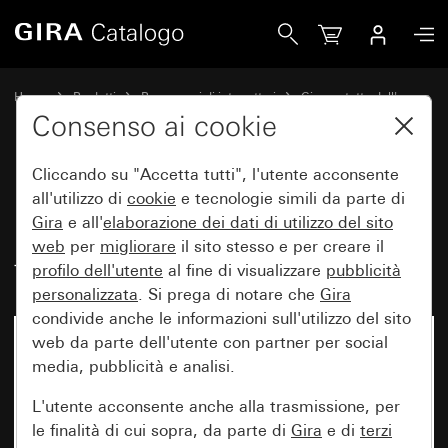
Gira Interruttore a bilanciere 10 AX 250 V~ con campo per 
Home
Prodotti
Programmi di interruttori
Gira protetto dall'acqua
Protezione dall'acqua sopra intonaco IP66 Gira
Consenso ai cookie
Cliccando su "Accetta tutti", l'utente acconsente
Interruttore a bilanciere
all'utilizzo di
cookie
e tecnologie simili da parte di
Gira
e all'
elaborazione dei
dati di utilizzo del sito
10 AX 250 V~ con campo per
web
per
migliorare
il sito stesso e per creare il
targhetta Deviatore universale
profilo dell'utente
al fine di visualizzare
pubblicità
personalizzata
. Si prega di notare che
Gira
condivide anche le informazioni sull'utilizzo del sito
web da parte dell'utente con partner per social
Non più disponibile
media, pubblicità e analisi.
L'utente acconsente anche alla trasmissione, per
le finalità di cui sopra, da parte di
Gira
e di
terzi