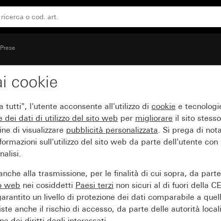
ro i contatti accidentali (Safety Plus) senza graffe di fis
Prese
i cookie
50 V~ con maggiore pr
tutti", l'utente acconsente all'utilizzo di
cookie
e tecnologie
Safety Plus) senza graffe
e dei
dati di utilizzo del sito web
per
migliorare
il sito stesso
ine di visualizzare
pubblicità personalizzata
. Si prega di no
ormazioni sull'utilizzo del sito web da parte dell'utente con
alisi.
nche alla trasmissione, per le finalità di cui sopra, da part
to web
nei cosiddetti
Paesi terzi
non sicuri al di fuori della C
arantito un livello di protezione dei dati comparabile a quel
iste anche il rischio di accesso, da parte delle autorità locali
e dei diritti degli interessati.