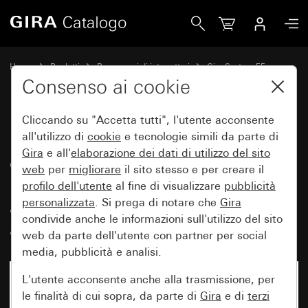
Gira Presa SCHUKO 16 A 250 V~con coperchio a cerniera e ma
Home
Prodotti
Programmi di interruttori
Gira System 55
Prese
Consenso ai cookie
Cliccando su "Accetta tutti", l'utente acconsente
Presa SCHUKO 16 A 250 V~con
all'utilizzo di
cookie
e tecnologie simili da parte di
Gira
e all'
elaborazione dei
dati di utilizzo del sito
coperchio a cerniera e maggiore
web
per
migliorare
il sito stesso e per creare il
protezione contro i contatti
profilo dell'utente
al fine di visualizzare
pubblicità
accidentali (Safety Plus) Morsetti
personalizzata
. Si prega di notare che
Gira
condivide anche le informazioni sull'utilizzo del sito
a vite
web da parte dell'utente con partner per social
media, pubblicità e analisi.
L'utente acconsente anche alla trasmissione, per
le finalità di cui sopra, da parte di
Gira
e di
terzi