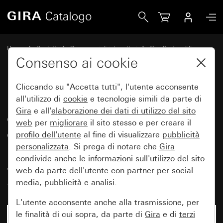
Gira Presa SCHUKO 16 A 250 V~ con coperchio a cerniera, sp
Home
Prodotti
Programmi di interruttori
Gira System 55
Prese
Consenso ai cookie
Cliccando su "Accetta tutti", l'utente acconsente
Presa SCHUKO 16 A 250 V~ con
all'utilizzo di
cookie
e tecnologie simili da parte di
Gira
e all'
elaborazione dei
dati di utilizzo del sito
coperchio a cerniera, spia di
web
per
migliorare
il sito stesso e per creare il
controllo arancione e maggiore
profilo dell'utente
al fine di visualizzare
pubblicità
protezione contro i contatti
personalizzata
. Si prega di notare che
Gira
condivide anche le informazioni sull'utilizzo del sito
accidentali (Safety Plus)
web da parte dell'utente con partner per social
System 55
media, pubblicità e analisi.
L'utente acconsente anche alla trasmissione, per
le finalità di cui sopra, da parte di
Gira
e di
terzi