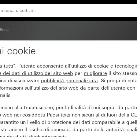
ia di controllo arancione e maggiore protezione contro i co
Prese
i cookie
50 V~ con coperchio a c
tutti", l'utente acconsente all'utilizzo di
cookie
e tecnologie
 maggiore protezione co
e dei
dati di utilizzo del sito web
per
migliorare
il sito stesso
ine di visualizzare
pubblicità personalizzata
. Si prega di no
lus) System 55
ormazioni sull'utilizzo del sito web da parte dell'utente con
alisi.
nche alla trasmissione, per le finalità di cui sopra, da part
to web
nei cosiddetti
Paesi terzi
non sicuri al di fuori della C
arantito un livello di protezione dei dati comparabile a quel
iste anche il rischio di accesso, da parte delle autorità locali
e dei diritti degli interessati.