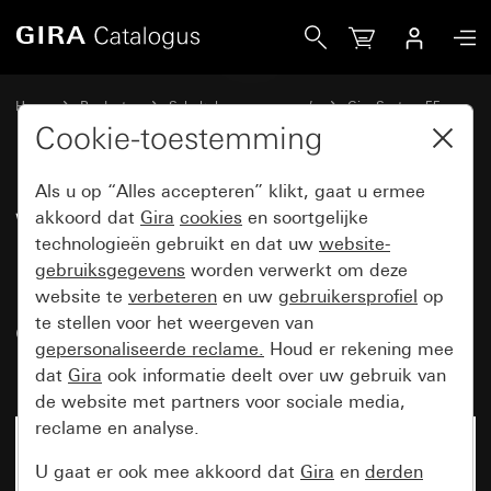
Gira Wandcontactdoos met randaarde 16 A 250 V~ met klapd
Home
Producten
Schakelaarprogramma’s
Gira System 55
Wandcontactdozen
Cookie-toestemming
Als u op “Alles accepteren” klikt, gaat u ermee
Wandcontactdoos met
akkoord dat
Gira
cookies
en soortgelijke
technologieën gebruikt en dat uw
website-
randaarde 16 A 250 V~ met
gebruiksgegevens
worden verwerkt om deze
klapdeksel, oransje controlelicht
website te
verbeteren
en uw
gebruikersprofiel
op
en verhoogde aanraakbeveiliging
te stellen voor het weergeven van
gepersonaliseerde reclame.
Houd er rekening mee
(Safety Plus) System 55
dat
Gira
ook informatie deelt over uw gebruik van
de website met partners voor sociale media,
reclame en analyse.
U gaat er ook mee akkoord dat
Gira
en
derden