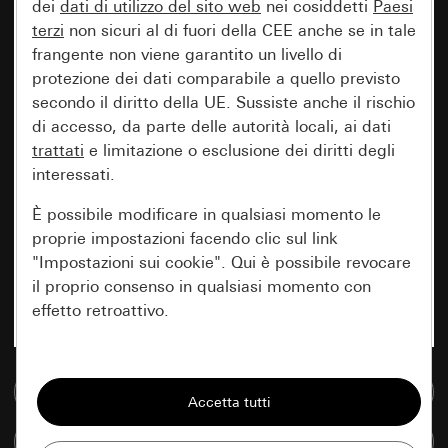
dei
dati di utilizzo del sito web
nei cosiddetti
Paesi
terzi
non sicuri al di fuori della CEE anche se in tale
frangente non viene garantito un livello di
protezione dei dati comparabile a quello previsto
secondo il diritto della UE. Sussiste anche il rischio
di accesso, da parte delle autorità locali, ai dati
trattati
e limitazione o esclusione dei diritti degli
interessati.
È possibile modificare in qualsiasi momento le
proprie impostazioni facendo clic sul link
"Impostazioni sui cookie". Qui è possibile revocare
il proprio consenso in qualsiasi momento con
effetto retroattivo.
Essenziali
Vai alla banca dati multimediale
Tutti i cookie necessari per poter mostrare la
pagina.
Confronta articoli