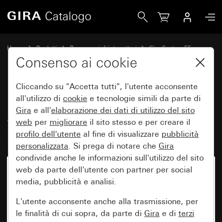
Gira Presa SCHUKO 16 A 250 V~ senza graffe di fissaggio 
Home
Prodotti
Programmi di interruttori
Gira System 55
Prese
Consenso ai cookie
Cliccando su "Accetta tutti", l'utente acconsente
Presa SCHUKO 16 A 250 V~
all'utilizzo di
cookie
e tecnologie simili da parte di
Gira
e all'
elaborazione dei
dati di utilizzo del sito
senza graffe di fissaggio
web
per
migliorare
il sito stesso e per creare il
System 55
profilo dell'utente
al fine di visualizzare
pubblicità
personalizzata
. Si prega di notare che
Gira
condivide anche le informazioni sull'utilizzo del sito
web da parte dell'utente con partner per social
media, pubblicità e analisi.
L'utente acconsente anche alla trasmissione, per
le finalità di cui sopra, da parte di
Gira
e di
terzi