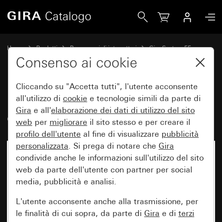
Gira Presa SCHUKO 16 A 250 V~con campo per targhetta 
Home
Prodotti
Programmi di interruttori
Gira System 55
Prese
Consenso ai cookie
Cliccando su "Accetta tutti", l'utente acconsente
Presa SCHUKO 16 A 250 V~con
all'utilizzo di
cookie
e tecnologie simili da parte di
Gira
e all'
elaborazione dei
dati di utilizzo del sito
campo per targhetta System 55
web
per
migliorare
il sito stesso e per creare il
profilo dell'utente
al fine di visualizzare
pubblicità
personalizzata
. Si prega di notare che
Gira
condivide anche le informazioni sull'utilizzo del sito
web da parte dell'utente con partner per social
media, pubblicità e analisi.
L'utente acconsente anche alla trasmissione, per
le finalità di cui sopra, da parte di
Gira
e di
terzi