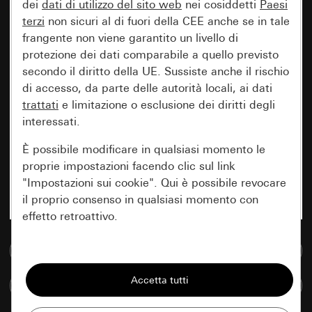
dei
dati di utilizzo del sito web
nei cosiddetti
Paesi
terzi
non sicuri al di fuori della CEE anche se in tale
frangente non viene garantito un livello di
protezione dei dati comparabile a quello previsto
secondo il diritto della UE. Sussiste anche il rischio
di accesso, da parte delle autorità locali, ai dati
trattati
e limitazione o esclusione dei diritti degli
interessati.
È possibile modificare in qualsiasi momento le
proprie impostazioni facendo clic sul link
"Impostazioni sui cookie". Qui è possibile revocare
il proprio consenso in qualsiasi momento con
effetto retroattivo.
Vai alla banca dati multimediale
Essenziali
Tutti i cookie necessari per poter mostrare la
Confronta articoli
pagina.