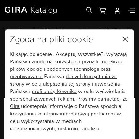
Gira Gniazdo wtyczkowe SCHUKO 16 A 250 V~z polem op
Strona główna
Produkty
Programy stylistyczne
Gira System 55
Gniazda wtyczkowe
Zgoda na pliki cookie
Klikając polecenie „Akceptuj wszystkie”, wyrażają
Gniazdo wtyczkowe SCHUKO
Państwo zgodę na korzystanie przez firmę
Gira
z
plików cookie
i podobnych technologii oraz
16 A 250 V~z polem opisowym
przetwarzanie
Państwa
danych korzystania ze
System 55
strony
w celu
ulepszenia
tej strony i utworzenia
Państwa
profilu użytkownika
w celu wyświetlania
spersonalizowanych reklam
. Prosimy pamiętać, że
Gira
udostępnia informacje o Państwa sposobie
korzystania ze strony internetowej partnerom w
celu wykorzystania w mediach
społecznościowych, reklamie i analizie.