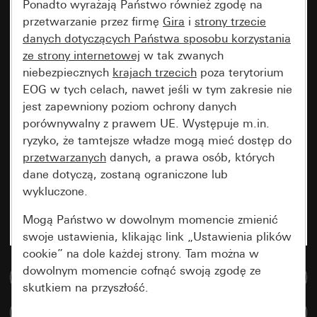
Ponadto wyrażają Państwo również zgodę na
przetwarzanie przez firmę
Gira
i
strony trzecie
danych dotyczących Państwa sposobu korzystania
ze strony internetowej
w tak zwanych
niebezpiecznych
krajach trzecich
poza terytorium
EOG w tych celach, nawet jeśli w tym zakresie nie
jest zapewniony poziom ochrony danych
porównywalny z prawem UE. Występuje m.in.
ryzyko, że tamtejsze władze mogą mieć dostęp do
przetwarzanych
danych, a prawa osób, których
dane dotyczą, zostaną ograniczone lub
wykluczone.
Mogą Państwo w dowolnym momencie zmienić
swoje ustawienia, klikając link „Ustawienia plików
cookie” na dole każdej strony. Tam można w
dowolnym momencie cofnąć swoją zgodę ze
Do bazy danych multimedialnych
skutkiem na przyszłość.
Porównaj artykuły