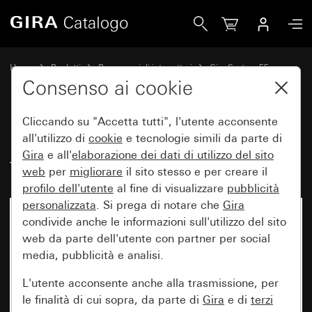
Gira Bilanciere con stampa Simboli freccia
Home
Prodotti
Programmi di interruttori
Gira System 55
Comando a interruttore e a pulsante
Consenso ai cookie
Cliccando su "Accetta tutti", l'utente acconsente
Bilanciere con stampa Simboli
all'utilizzo di
cookie
e tecnologie simili da parte di
Gira
e all'
elaborazione dei
dati di utilizzo del sito
freccia
web
per
migliorare
il sito stesso e per creare il
profilo dell'utente
al fine di visualizzare
pubblicità
personalizzata
. Si prega di notare che
Gira
condivide anche le informazioni sull'utilizzo del sito
web da parte dell'utente con partner per social
media, pubblicità e analisi.
L'utente acconsente anche alla trasmissione, per
le finalità di cui sopra, da parte di
Gira
e di
terzi