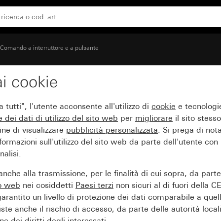
ere Contatto di chiusura a 1 polo
Comando a interruttore e a pulsante
i cookie
e 3 moduli 10 A 250 V~ c
tutti", l'utente acconsente all'utilizzo di
cookie
e tecnologie
a 1 polo
e dei
dati di utilizzo del sito web
per
migliorare
il sito stesso
ine di visualizzare
pubblicità personalizzata
. Si prega di no
ormazioni sull'utilizzo del sito web da parte dell'utente con
alisi.
nche alla trasmissione, per le finalità di cui sopra, da part
to web
nei cosiddetti
Paesi terzi
non sicuri al di fuori della C
arantito un livello di protezione dei dati comparabile a quel
iste anche il rischio di accesso, da parte delle autorità locali
e dei diritti degli interessati.