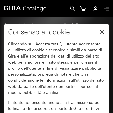
Gira Presa SCHUKO 16 A 250 V~ con maggiore protezione cont
Home
Prodotti
Programmi di interruttori
Gira System 55
Prese
Consenso ai cookie
Cliccando su "Accetta tutti", l'utente acconsente
Presa SCHUKO 16 A 250 V~ con
all'utilizzo di
cookie
e tecnologie simili da parte di
Gira
e all'
elaborazione dei
dati di utilizzo del sito
maggiore protezione contro i
web
per
migliorare
il sito stesso e per creare il
contatti accidentali (Safety Plus)
profilo dell'utente
al fine di visualizzare
pubblicità
e alimentazione di tensione USB
personalizzata
. Si prega di notare che
Gira
condivide anche le informazioni sull'utilizzo del sito
2 canali Tipo A/tipo C
web da parte dell'utente con partner per social
media, pubblicità e analisi.
L'utente acconsente anche alla trasmissione, per
le finalità di cui sopra, da parte di
Gira
e di
terzi