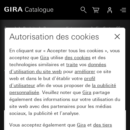
Gira Prise SCHUKO 16 A 250 V~ avec protection renforcée co
Accueil
Produits
Programmes d'interrupteurs
Gira System 55
Prises
Autorisation des cookies
En cliquant sur « Accepter tous les cookies », vous
Prise SCHUKO 16 A 250 V~
acceptez que
Gira
utilise
des cookies
et des
technologies similaires et
traite
vos
données
avec protection renforcée contre
d’utilisation du site web
pour
améliorer
ce site
les contacts accidentels (Safety
web et dans le but d’établir votre
profil
Plus) et alimentation en tension
d’utilisateur
afin de vous proposer de
la publicité
personnalisée
. Veuillez noter que
Gira
partage
USB 2x Type A / Type C
également des informations sur votre utilisation du
site web avec des partenaires pour les médias
sociaux, la publicité et l’analyse.
Vous acceptez également que
Gira
et
des tiers