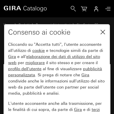
Gira Radio RDS da incasso System 55
Home
Prodotti
Programmi di interruttori
Gira System 55
Sistemi audio
Consenso ai cookie
Cliccando su "Accetta tutti", l'utente acconsente
Radio RDS da incasso System 55
all'utilizzo di
cookie
e tecnologie simili da parte di
Gira
e all'
elaborazione dei
dati di utilizzo del sito
web
per
migliorare
il sito stesso e per creare il
profilo dell'utente
al fine di visualizzare
pubblicità
personalizzata
. Si prega di notare che
Gira
condivide anche le informazioni sull'utilizzo del sito
web da parte dell'utente con partner per social
media, pubblicità e analisi.
L'utente acconsente anche alla trasmissione, per
le finalità di cui sopra, da parte di
Gira
e di
terzi