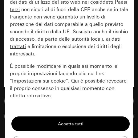
dei
dati di utilizzo del sito web
nei cosiddetti
Paesi
terzi
non sicuri al di fuori della CEE anche se in tale
frangente non viene garantito un livello di
protezione dei dati comparabile a quello previsto
secondo il diritto della UE. Sussiste anche il rischio
di accesso, da parte delle autorità locali, ai dati
trattati
e limitazione o esclusione dei diritti degli
interessati.
È possibile modificare in qualsiasi momento le
proprie impostazioni facendo clic sul link
"Impostazioni sui cookie". Qui è possibile revocare
il proprio consenso in qualsiasi momento con
effetto retroattivo.
Vai alla banca dati multimediale
Essenziali
Confronta articoli
Tutti i cookie necessari per poter mostrare la
pagina.