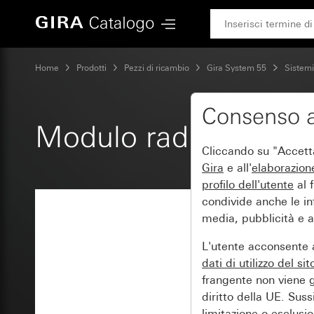
Gira Modulo radio RDS da incasso
Home
Prodotti
Pezzi di ricambio
Gira System 55
Sistemi
Consenso a
Modulo radio RDS da
Cliccando su "Accetta 
Gira
e all'
elaborazion
profilo dell'utente
al f
condivide anche le inf
media, pubblicità e an
L'utente acconsente a
dati di utilizzo del si
frangente non viene g
diritto della UE. Suss
limitazione o esclusion