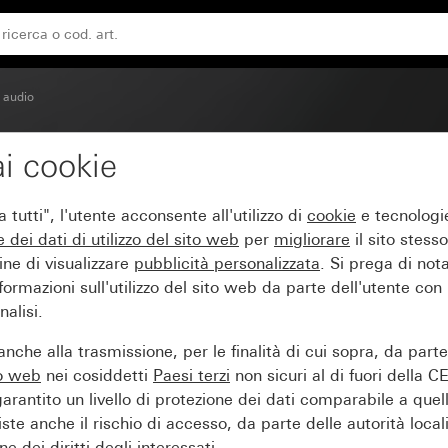
 audio
i cookie
 incasso
tutti", l'utente acconsente all'utilizzo di
cookie
e tecnologie
e dei
dati di utilizzo del sito web
per
migliorare
il sito stesso
ine di visualizzare
pubblicità personalizzata
. Si prega di no
ormazioni sull'utilizzo del sito web da parte dell'utente con
alisi.
nche alla trasmissione, per le finalità di cui sopra, da part
to web
nei cosiddetti
Paesi terzi
non sicuri al di fuori della C
arantito un livello di protezione dei dati comparabile a quel
iste anche il rischio di accesso, da parte delle autorità locali
e dei diritti degli interessati.