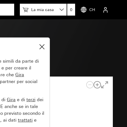
La mia casa
0
CH
 simili da parte di
 e per creare il
tare che
Gira
 partner per social
e di
Gira
e di
terzi
dei
EE anche se in tale
lo previsto secondo il
, ai dati
trattati
e