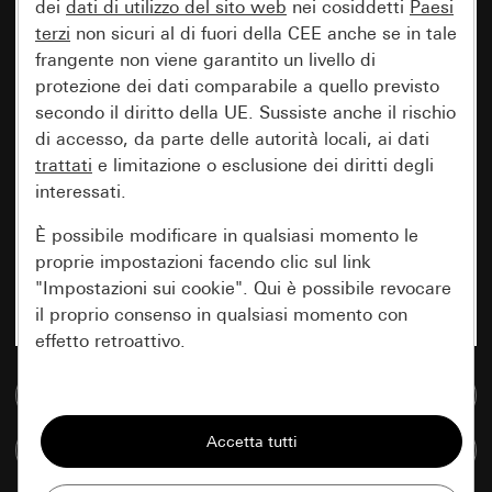
dei
dati di utilizzo del sito web
nei cosiddetti
Paesi
terzi
non sicuri al di fuori della CEE anche se in tale
frangente non viene garantito un livello di
protezione dei dati comparabile a quello previsto
secondo il diritto della UE. Sussiste anche il rischio
di accesso, da parte delle autorità locali, ai dati
trattati
e limitazione o esclusione dei diritti degli
interessati.
È possibile modificare in qualsiasi momento le
proprie impostazioni facendo clic sul link
"Impostazioni sui cookie". Qui è possibile revocare
il proprio consenso in qualsiasi momento con
effetto retroattivo.
Vai alla banca dati multimediale
Essenziali
Tutti i cookie necessari per poter mostrare la
Confronta articoli
pagina.