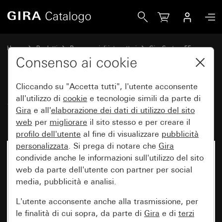
Gira Set di bilancieri 5 moduli Plus (2+3) System 55
Home
Prodotti
Programmi di interruttori
Gira System 55
Set di bilancieri per sistemi bus
Consenso ai cookie
Cliccando su "Accetta tutti", l'utente acconsente
Set di bilancieri 5 moduli Plus
all'utilizzo di
cookie
e tecnologie simili da parte di
Gira
e all'
elaborazione dei
dati di utilizzo del sito
(2+3) System 55
web
per
migliorare
il sito stesso e per creare il
profilo dell'utente
al fine di visualizzare
pubblicità
personalizzata
. Si prega di notare che
Gira
condivide anche le informazioni sull'utilizzo del sito
web da parte dell'utente con partner per social
media, pubblicità e analisi.
L'utente acconsente anche alla trasmissione, per
le finalità di cui sopra, da parte di
Gira
e di
terzi