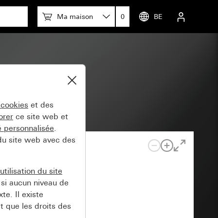
Ma maison
0
BE
 cookies
et des
orer
ce site web et
té personnalisée
.
 du site web avec des
tilisation du site
si aucun niveau de
e. Il existe
t que les droits des