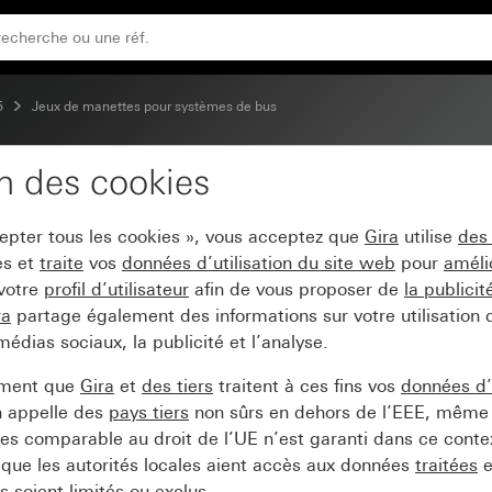
5
Jeux de manettes pour systèmes de bus
on des cookies
lus (2+3) System 55
cepter tous les cookies », vous acceptez que
Gira
utilise
des
es et
traite
vos
données d’utilisation du site web
pour
améli
 votre
profil d’utilisateur
afin de vous proposer de
la publici
ra
partage également des informations sur votre utilisation
médias sociaux, la publicité et l’analyse.
ement que
Gira
et
des tiers
traitent à ces fins vos
données d’u
n appelle des
pays tiers
non sûrs en dehors de l’EEE, même 
s comparable au droit de l’UE n’est garanti dans ce context
que les autorités locales aient accès aux données
traitées
e
 soient limités ou exclus.