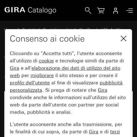
Gira Costola centrale per placca 2 moduli senza costola ce
Home
Prodotti
Pezzi di ricambio
Gira Standard 55
Altro
Consenso ai cookie
Cliccando su "Accetta tutti", l'utente acconsente
Costola centrale per placca 2
all'utilizzo di
cookie
e tecnologie simili da parte di
moduli senza costola centrale
Gira
e all'
elaborazione dei
dati di utilizzo del sito
Gira Standard 55
web
per
migliorare
il sito stesso e per creare il
profilo dell'utente
al fine di visualizzare
pubblicità
personalizzata
. Si prega di notare che
Gira
condivide anche le informazioni sull'utilizzo del sito
web da parte dell'utente con partner per social
media, pubblicità e analisi.
L'utente acconsente anche alla trasmissione, per
le finalità di cui sopra, da parte di
Gira
e di
terzi