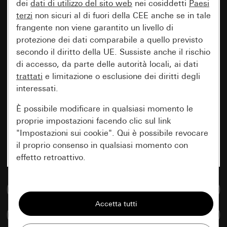
dei
dati di utilizzo del sito web
nei cosiddetti
Paesi
terzi
non sicuri al di fuori della CEE anche se in tale
frangente non viene garantito un livello di
protezione dei dati comparabile a quello previsto
secondo il diritto della UE. Sussiste anche il rischio
di accesso, da parte delle autorità locali, ai dati
trattati
e limitazione o esclusione dei diritti degli
interessati.
È possibile modificare in qualsiasi momento le
proprie impostazioni facendo clic sul link
"Impostazioni sui cookie". Qui è possibile revocare
il proprio consenso in qualsiasi momento con
effetto retroattivo.
Essenziali
Vai alla banca dati multimediale
Tutti i cookie necessari per poter mostrare la
Confronta articoli
pagina.