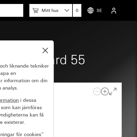
Mitt hus
0
SE
ira Standard 55
och liknande tekniker
kapa en
r information om din
 analys.
ormation
i dessa
 som kan jämföras
yndigheterna kan få
e existerar.
lningar för cookies”