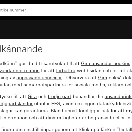
rd 55
dkännande
 2-vägs utan mittbalk G
odkänn” ger du ditt samtycke till att
Gira använder
cookies
vändarinformation
för att
förbättra
webbsidan och för att s
sning av
anpassade annonser
. Observera att
Gira
också dela
idan med samarbetspartners för sociala media, reklam och
ycke till att
Gira
och
tredje part
behandlar din
användarinf
edjepartsländer
utanför EES, även om ingen dataskyddsnivå
agar kan garanteras. Bland annat föreligger risk för att m
d
information och att dina rättigheter är begränsade eller int
ändra dina inställningar genom att klicka på länken ”Instäl