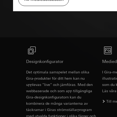
Interna avdelnin
Pinterest, Inc. (
Google Ireland L
Information om h
Anbudsunde
Överförande till tre
https://business.
Tredje land: USA
Överförande till tre
Reglering/garant
avsnitt 1, samtyc
Tredje land: USA
Reglering/garant
Livslängd för cooki
avsnitt 1, samtyc
Livslängd för cooki
LinkedIn Ins
Databehandlingssyf
Designkonfigurator
Medied
Vimeo
behovsanpassade an
Kategorier av perso
Databehandlingssyf
Det optimala samspelet mellan olika
I Gira-m
tidsstämpel
Kategorier av perso
Gira-produkter för ditt hem kan nu
illustra
Rättslig grund och 
Privatkundssida:
upplevas ”live” och jämföras. Med den
som du k
Användning av tj
användaren gjort
webbaserade och som app tillgängliga
Läs våra
Följdbearbetning
Företagssida: IP
Gira-designkonfiguratorn kan du
användaren gjort
Mottagare:
Till 
kombinera de många varianterna av
webbsida som ö
Interna avdelnin
täckramar i Giras strömställarprogram
Rättslig grund och 
LinkedIn Irelan
med utvalda funktioner i olika färger och