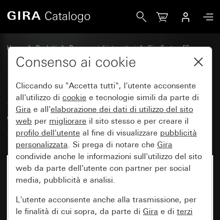
Gira Set di bilancieri 6 moduli (3+3) con campo per targhe
Home
Prodotti
Programmi di interruttori
Gira System 55
Set di bilancieri per sistemi bus
Consenso ai cookie
Cliccando su "Accetta tutti", l'utente acconsente
Set di bilancieri 6 moduli (3+3)
all'utilizzo di
cookie
e tecnologie simili da parte di
Gira
e all'
elaborazione dei
dati di utilizzo del sito
con campo per targhetta
web
per
migliorare
il sito stesso e per creare il
System 55
profilo dell'utente
al fine di visualizzare
pubblicità
personalizzata
. Si prega di notare che
Gira
condivide anche le informazioni sull'utilizzo del sito
web da parte dell'utente con partner per social
media, pubblicità e analisi.
L'utente acconsente anche alla trasmissione, per
le finalità di cui sopra, da parte di
Gira
e di
terzi