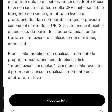
dei
dati di utilizzo del sito web
nei cosiddetti
Paesi
terzi
non sicuri al di fuori della CEE anche se in tale
frangente non viene garantito un livello di
protezione dei dati comparabile a quello previsto
secondo il diritto della UE. Sussiste anche il rischio
di accesso, da parte delle autorità locali, ai dati
trattati
e limitazione o esclusione dei diritti degli
interessati.
È possibile modificare in qualsiasi momento le
proprie impostazioni facendo clic sul link
"Impostazioni sui cookie". Qui è possibile revocare
il proprio consenso in qualsiasi momento con
effetto retroattivo.
Essenziali
Vai alla banca dati multimediale
Tutti i cookie necessari per poter mostrare la
pagina.
Confronta articoli