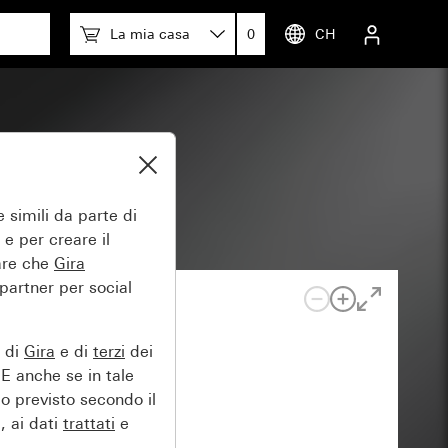
La mia casa
0
CH
 simili da parte di
 e per creare il
tare che
Gira
 partner per social
e di
Gira
e di
terzi
dei
EE anche se in tale
lo previsto secondo il
, ai dati
trattati
e