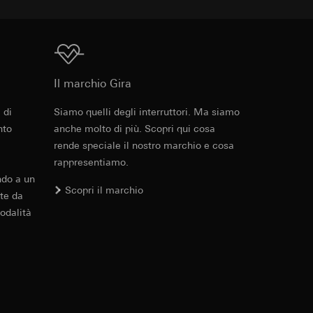
errer e timestamp
to web da parte del
 delle
web in questione,
Download
Il marchio Gira
 delle
sioni
 di
Siamo quelli degli interruttori. Ma siamo
Cod. art. 125001
nto
anche molto di più. Scopri qui cosa
aesi terzi. Per
rende speciale il nostro marchio e cosa
RFA
, 388 KB
imanda qui alla
rappresentiamo.
ndo a un
Scopri il marchio
andard, copia da
te da
a GDPR
odalità
Download
sultati delle
web, piattaforme di
 delle campagne
mica delle pagine
Cod. art. 125001
 Vediamo dove
e ora della visita,