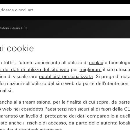
tofoni interni Gira
i cookie
ra intonaco System 55
tutti", l'utente acconsente all'utilizzo di
cookie
e tecnologie
e dei
dati di utilizzo del sito web
per
migliorare
il sito stesso
ine di visualizzare
pubblicità personalizzata
. Si prega di no
ormazioni sull'utilizzo del sito web da parte dell'utente con
alisi.
nche alla trasmissione, per le finalità di cui sopra, da part
to web
nei cosiddetti
Paesi terzi
non sicuri al di fuori della C
arantito un livello di protezione dei dati comparabile a quel
iste anche il rischio di accesso, da parte delle autorità locali
e dei diritti degli interessati.