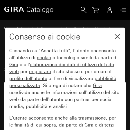
Gira Elemento di illuminazione per scatola sopra intonaco
Home
Prodotti
Programmi di interruttori
Gira Standard 55
Sopra intonaco
Consenso ai cookie
Cliccando su "Accetta tutti", l'utente acconsente
Elemento di illuminazione per
all'utilizzo di
cookie
e tecnologie simili da parte di
Gira
e all'
elaborazione dei
dati di utilizzo del sito
scatola sopra intonaco
web
per
migliorare
il sito stesso e per creare il
profilo dell'utente
al fine di visualizzare
pubblicità
personalizzata
. Si prega di notare che
Gira
condivide anche le informazioni sull'utilizzo del sito
web da parte dell'utente con partner per social
media, pubblicità e analisi.
L'utente acconsente anche alla trasmissione, per
le finalità di cui sopra, da parte di
Gira
e di
terzi