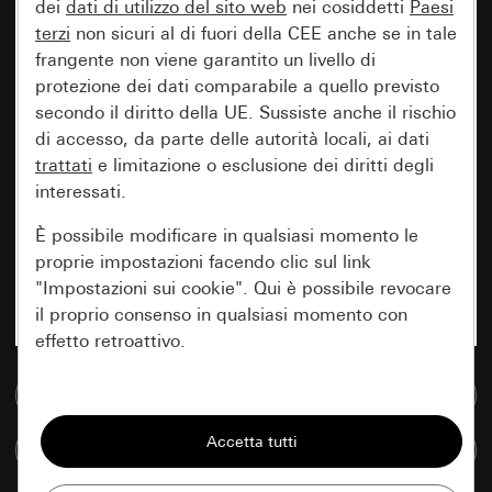
dei
dati di utilizzo del sito web
nei cosiddetti
Paesi
terzi
non sicuri al di fuori della CEE anche se in tale
frangente non viene garantito un livello di
protezione dei dati comparabile a quello previsto
secondo il diritto della UE. Sussiste anche il rischio
di accesso, da parte delle autorità locali, ai dati
trattati
e limitazione o esclusione dei diritti degli
interessati.
È possibile modificare in qualsiasi momento le
proprie impostazioni facendo clic sul link
"Impostazioni sui cookie". Qui è possibile revocare
il proprio consenso in qualsiasi momento con
effetto retroattivo.
Vai alla banca dati multimediale
Essenziali
Tutti i cookie necessari per poter mostrare la
Confronta articoli
pagina.