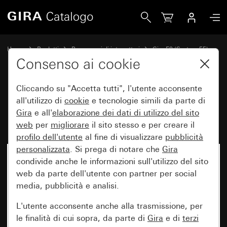
Gira Placca Gira E2 per montaggio piatto
Home
Prodotti
Programmi di interruttori
Gira E2 (System 55)
Placca Gira E2 per montaggio piatto
Consenso ai cookie
Cliccando su "Accetta tutti", l'utente acconsente
Placca Gira E2 per montaggio
all'utilizzo di
cookie
e tecnologie simili da parte di
Gira
e all'
elaborazione dei
dati di utilizzo del sito
piatto
web
per
migliorare
il sito stesso e per creare il
profilo dell'utente
al fine di visualizzare
pubblicità
personalizzata
. Si prega di notare che
Gira
condivide anche le informazioni sull'utilizzo del sito
web da parte dell'utente con partner per social
media, pubblicità e analisi.
L'utente acconsente anche alla trasmissione, per
le finalità di cui sopra, da parte di
Gira
e di
terzi