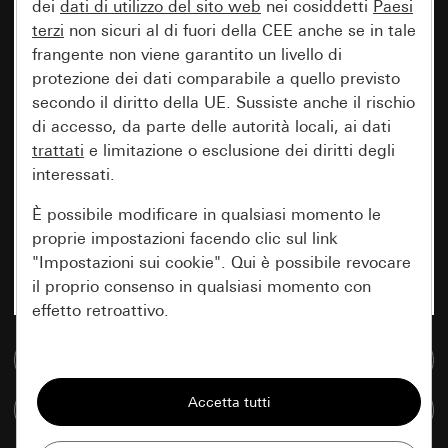
dei
dati di utilizzo del sito web
nei cosiddetti
Paesi
terzi
non sicuri al di fuori della CEE anche se in tale
frangente non viene garantito un livello di
protezione dei dati comparabile a quello previsto
secondo il diritto della UE. Sussiste anche il rischio
di accesso, da parte delle autorità locali, ai dati
trattati
e limitazione o esclusione dei diritti degli
interessati.
È possibile modificare in qualsiasi momento le
proprie impostazioni facendo clic sul link
"Impostazioni sui cookie". Qui è possibile revocare
il proprio consenso in qualsiasi momento con
effetto retroattivo.
Vai alla banca dati multimediale
Essenziali
Tutti i cookie necessari per poter mostrare la
Confronta articoli
pagina.