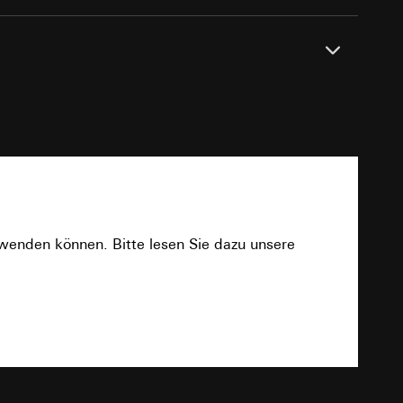
e unter
PDF
 Kopie zu erfragen
 Kopie zu erfragen
rwenden können. Bitte lesen Sie dazu unsere
Download
onen zur Schaltung
uf der Website, vom
Referrer-URL sowie
TXT
site, vom Nutzer
hs auf der