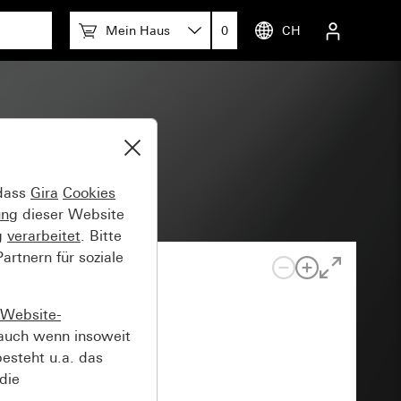
Mein Haus
0
CH
au
 dass
Gira
Cookies
ung
dieser Website
g
verarbeitet
. Bitte
rtnern für soziale
Website-
auch wenn insoweit
esteht u.a. das
die