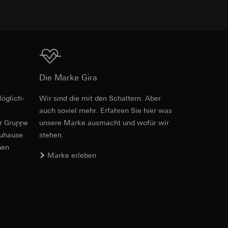
Download
er. Im Hinblick auf
n wir auf deren
Die Marke Gira
 Kopie zu erfragen
öglich­
Wir sind die mit den Schaltern. Aber
Art.-Nr. 0214335
auch soviel mehr. Erfahren Sie hier was
er Gruppe
unsere Marke aus­macht und wofür wir
RFA
, 456 KB
zuhause
stehen.
sung. Google Ads
formen, in
nen
Marke erleben
ärmebild erstellen.
von Werbekampagnen
, wie tief sie
Download
sucht, Datum und
andort
Art.-Nr. 0214335