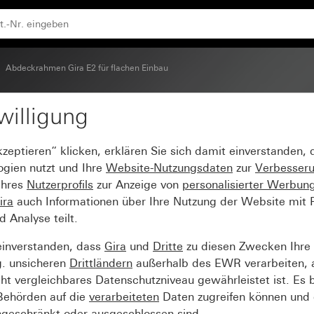
Abdeckrahmen Gira E2 für flachen Einbau
willigung
2 für den flachen Einb
kzeptieren“ klicken, erklären Sie sich damit einverstanden,
ogien nutzt und Ihre
Website-Nutzungsdaten
zur
Verbesser
Ihres
Nutzerprofils
zur Anzeige von
personalisierter Werbun
ira
auch Informationen über Ihre Nutzung der Website mit Pa
Analyse teilt.
einverstanden, dass
Gira
und
Dritte
zu diesen Zwecken Ihre
g. unsicheren
Drittländern
außerhalb des EWR verarbeiten, 
t vergleichbares Datenschutzniveau gewährleistet ist. Es b
 Behörden auf die
verarbeiteten
Daten zugreifen können und 
ngeschränkt oder ausgeschlossen sind.