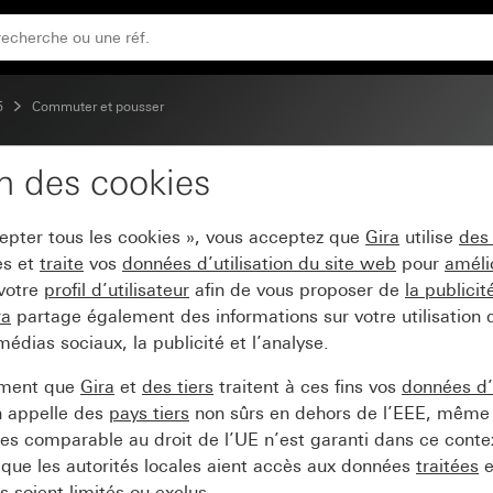
em 55
5
Commuter et pousser
on des cookies
 commande BT System 
cepter tous les cookies », vous acceptez que
Gira
utilise
des
es et
traite
vos
données d’utilisation du site web
pour
améli
 votre
profil d’utilisateur
afin de vous proposer de
la publici
ra
partage également des informations sur votre utilisation
médias sociaux, la publicité et l’analyse.
ement que
Gira
et
des tiers
traitent à ces fins vos
données d’u
n appelle des
pays tiers
non sûrs en dehors de l’EEE, même 
s comparable au droit de l’UE n’est garanti dans ce context
que les autorités locales aient accès aux données
traitées
e
 soient limités ou exclus.