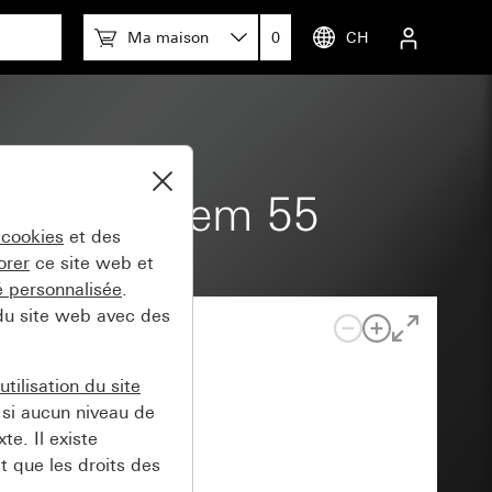
Ma maison
0
CH
3000 System 55
 cookies
et des
orer
ce site web et
té personnalisée
.
 du site web avec des
tilisation du site
si aucun niveau de
e. Il existe
t que les droits des