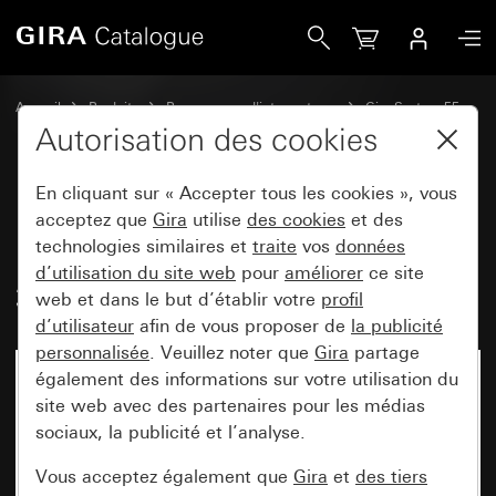
Gira Horloge de store et horloge programmable Display S
Accueil
Produits
Programmes d'interrupteurs
Gira System 55
Commuter et pousser
Autorisation des cookies
En cliquant sur « Accepter tous les cookies », vous
Horloge de store et horloge
acceptez que
Gira
utilise
des cookies
et des
technologies similaires et
traite
vos
données
programmable Display System
d’utilisation du site web
pour
améliorer
ce site
3000 System 55
web et dans le but d’établir votre
profil
d’utilisateur
afin de vous proposer de
la publicité
personnalisée
. Veuillez noter que
Gira
partage
également des informations sur votre utilisation du
site web avec des partenaires pour les médias
sociaux, la publicité et l’analyse.
Vous acceptez également que
Gira
et
des tiers