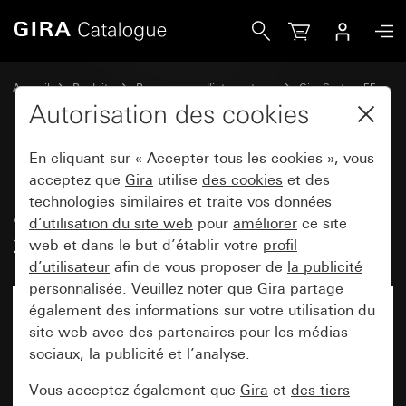
Gira Prise SCHUKO 16 A 250 V~ avec témoin lumineux oran
Accueil
Produits
Programmes d'interrupteurs
Gira System 55
Prises
Autorisation des cookies
En cliquant sur « Accepter tous les cookies », vous
Prise SCHUKO 16 A 250 V~
acceptez que
Gira
utilise
des cookies
et des
technologies similaires et
traite
vos
données
avec témoin lumineux orange et
d’utilisation du site web
pour
améliorer
ce site
zone d'inscription System 55
web et dans le but d’établir votre
profil
d’utilisateur
afin de vous proposer de
la publicité
personnalisée
. Veuillez noter que
Gira
partage
également des informations sur votre utilisation du
site web avec des partenaires pour les médias
sociaux, la publicité et l’analyse.
Vous acceptez également que
Gira
et
des tiers