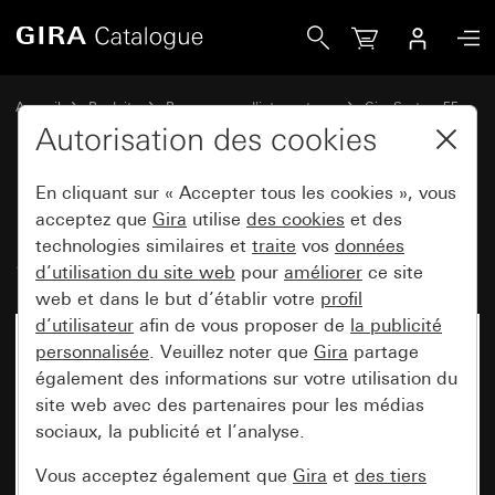
Gira Prise SCHUKO 16 A 250 V~ System 55
Accueil
Produits
Programmes d'interrupteurs
Gira System 55
Prises
Autorisation des cookies
En cliquant sur « Accepter tous les cookies », vous
Prise SCHUKO 16 A 250 V~
acceptez que
Gira
utilise
des cookies
et des
technologies similaires et
traite
vos
données
System 55
d’utilisation du site web
pour
améliorer
ce site
web et dans le but d’établir votre
profil
d’utilisateur
afin de vous proposer de
la publicité
personnalisée
. Veuillez noter que
Gira
partage
également des informations sur votre utilisation du
site web avec des partenaires pour les médias
sociaux, la publicité et l’analyse.
Vous acceptez également que
Gira
et
des tiers