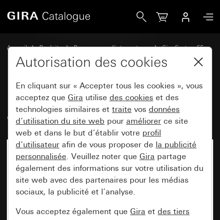
Gira Bascule avec symbole et zone d&apos;inscription Sonn
Accueil
Produits
Programmes d'interrupteurs
Gira System 55
Commuter et pousser
Autorisation des cookies
En cliquant sur « Accepter tous les cookies », vous
Bascule avec symbole et zone
acceptez que
Gira
utilise
des cookies
et des
technologies similaires et
traite
vos
données
d'inscription Sonnette
d’utilisation du site web
pour
améliorer
ce site
web et dans le but d’établir votre
profil
d’utilisateur
afin de vous proposer de
la publicité
personnalisée
. Veuillez noter que
Gira
partage
également des informations sur votre utilisation du
site web avec des partenaires pour les médias
sociaux, la publicité et l’analyse.
Vous acceptez également que
Gira
et
des tiers